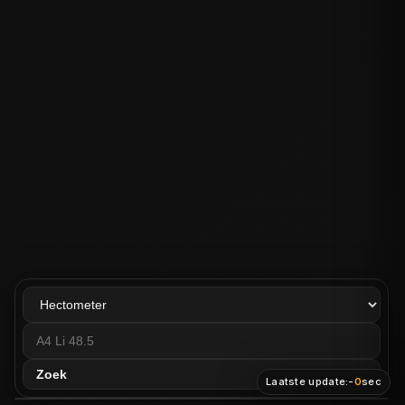
Zoek
Laatste update:
-
0
sec