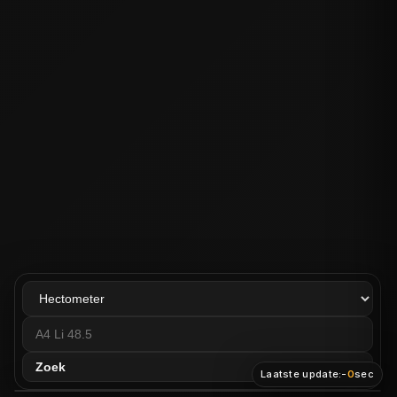
Zoek
Laatste update:
-
0
sec