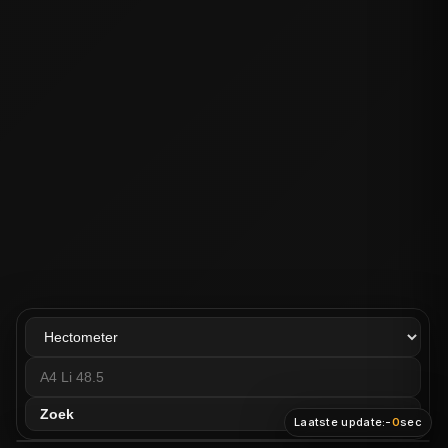
Zoek
Laatste update:
-
0
sec