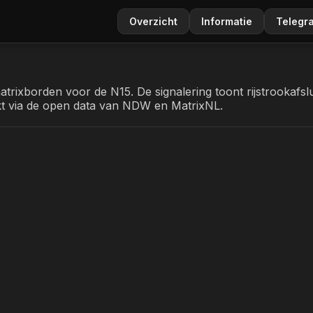
Overzicht
Informatie
Telegr
trixborden voor de N15. De signalering toont rijstrookafslu
kt via de open data van NDW en MatrixNL.