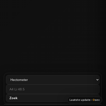
Zoek
Laatste update:
-
0
sec