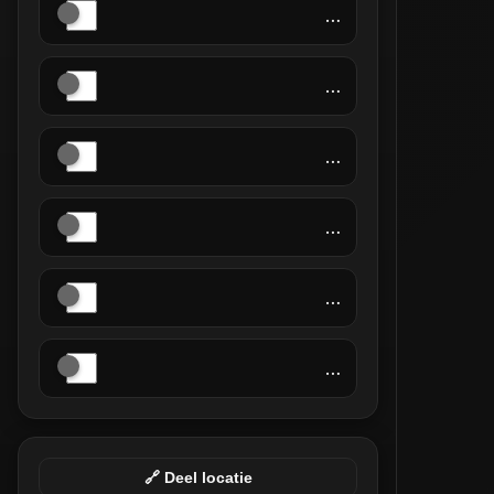
…
…
…
…
…
…
🔗 Deel locatie